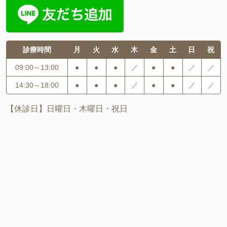
診療時間
月
火
水
木
金
土
日
祝
09:00～13:00
●
●
●
／
●
●
／
／
14:30～18:00
●
●
●
／
●
●
／
／
【休診日】日曜日・木曜日・祝日