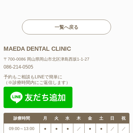
一覧へ戻る
MAEDA DENTAL CLINIC
〒700-0086 岡山県岡山市北区津島西坂1-1-27
086-214-0505
予約もご相談もLINEで簡単に
（※診療時間内にご返信します）
診療時間
月
火
水
木
金
土
日
祝
09:00～13:00
●
●
●
／
●
●
／
／