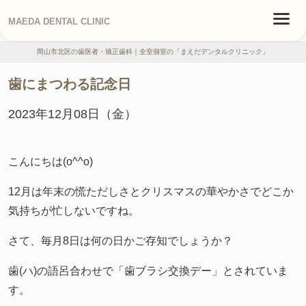
MAEDA DENTAL CLINIC
岡山市北区の歯医者・矯正歯科｜全室個室の「まえだデンタルクリニック」
歯にまつわる記念日
2023年12月08日（金）
こんにちは
(o^^o)
12
月は年末の慌ただしさとクリスマスの華やかさでどこか
気持ちが忙しないですね。
さて、毎月
8
日は何の日かご存知でしょうか？
歯
(
ハ
)
の語呂合わせで「歯ブラシ交換デー」とされていま
す。