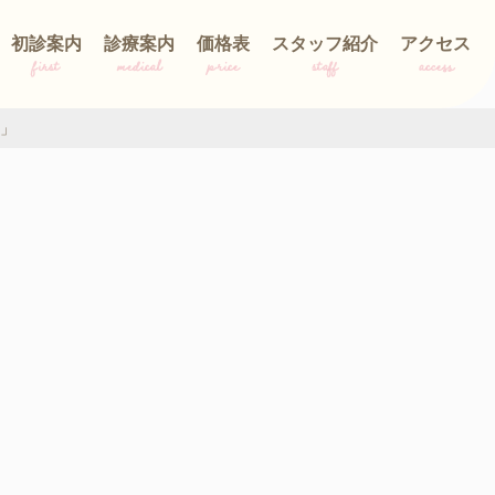
初診案内
診療案内
価格表
スタッフ紹介
アクセス
first
medical
price
staff
access
」