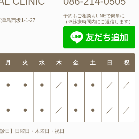
L CLINIC
086-214-0505
予約もご相談もLINEで簡単に
津島西坂1-1-27
（※診療時間内にご返信します）
月
火
水
木
金
土
日
祝
●
●
●
／
●
●
／
／
●
●
●
／
●
●
／
／
診日】日曜日・木曜日・祝日