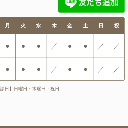
月
火
水
木
金
土
日
祝
●
●
●
／
●
●
／
／
●
●
●
／
●
●
／
／
診日】日曜日・木曜日・祝日