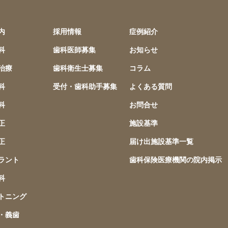
内
採用情報
症例紹介
科
歯科医師募集
お知らせ
治療
歯科衛生士募集
コラム
科
受付・歯科助手募集
よくある質問
科
お問合せ
正
施設基準
正
届け出施設基準一覧
ラント
歯科保険医療機関の院内掲示
科
トニング
・義歯