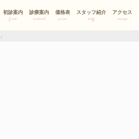
初診案内
診療案内
価格表
スタッフ紹介
アクセス
first
medical
price
staff
access
」