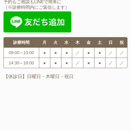
予約もご相談もLINEで簡単に
（※診療時間内にご返信します）
診療時間
月
火
水
木
金
土
日
祝
09:00～13:00
●
●
●
／
●
●
／
／
14:30～18:00
●
●
●
／
●
●
／
／
【休診日】日曜日・木曜日・祝日