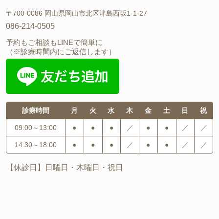
〒700-0086 岡山県岡山市北区津島西坂1-1-27
086-214-0505
予約もご相談もLINEで簡単に
（※診療時間内にご返信します）
診療時間
月
火
水
木
金
土
日
祝
09:00～13:00
●
●
●
／
●
●
／
／
14:30～18:00
●
●
●
／
●
●
／
／
【休診日】日曜日・木曜日・祝日