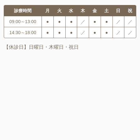
診療時間
月
火
水
木
金
土
日
祝
09:00～13:00
●
●
●
／
●
●
／
／
14:30～18:00
●
●
●
／
●
●
／
／
【休診日】日曜日・木曜日・祝日